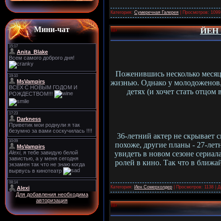
Категория:
Сумеречная Галерея
| Просмотров: 1099
Мини-чат
ЙЕН 
Поженившись несколько месяц
жизнью. Однако у молодоженов, 
детях (и хочет стать отцом
36-летний актер не скрывает с
похоже, другие планы - 27-ле
увидеть в новом сезоне сериа
ролей в кино. Так что в ближа
Категория:
Иен Сомерхолдер
| Просмотров: 1138 | 
Для добавления необходима
авторизация