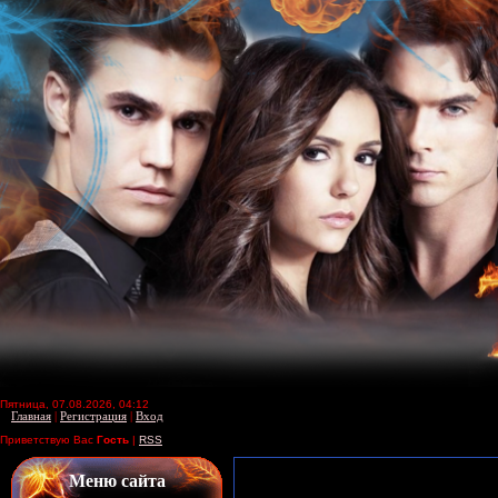
Пятница, 07.08.2026, 04:12
Главная
|
Регистрация
|
Вход
Приветствую Вас
Гость
|
RSS
Меню сайта