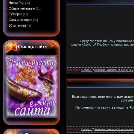
Никки Рид
[39]
Общие интервью
[21]
Сумерки
[25]
Сага и ее герои
[90]
50 оттенков
[3]
Представляем вашему вниманию фот
премии «Золотой Глобус», которая состо
Помощь сайту
Категория:
Сериал "Дневники Вампира" и все о нем
Благодаря соц. сети инстаграм актр
Девушка
Напомним, что серии выходят в Рос
Категория:
Сериал "Дневники Вампира" и все о нем