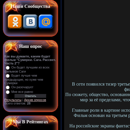
Наши Сообщества
Наш опрос
Как вы думаете, каким будет
фильм "Сумерки. Сага. Рассвет.
Часть 2"?
Он будет лучшим из всех
фильмов Саги
Будет лучше чем
предыдущие, но хуже чем
Сумерки
В сети появился тизер трет
Он разочарует
фи
Мне все равно
По сюжету, общество, основанно
мир за её пределами, ч
Результаты
|
Архив опросов
Всего ответов:
28
Главные роли в картине исп
Фильм основан на третьем 
Мы В Рейтингах
На российские экраны фантас