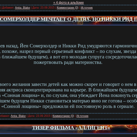
+ 4 фото в альбоме
 | Добавил:
Anita_Blake
| Дата:
23.09.2015
|
Комментарии (0)
|
Источник
СОМЕРХОЛДЕР МЕЧТАЕТ О ДЕТЯХ, НО НИККИ РИД 
ев назад, Йен Сомерхолдер и Никки Рид умудряются гармонично
похоже, назрел первый серьезный конфликт – по слухам, звезда
 в ближайшем будущем), а вот его молодая супруга сосредоточилас
пожертвовать ради материнства.
воего желания завести детей как можно скорее и говорит о нем 
тняя актриса сконцентрирована на карьере. В ближайшем будущем
ла «Сонная лощина» и, по слухам, она убеждает Йена покинуть с
йшем будущем Никки становиться матерью явно не готова – особе
«Сонной лощины» предложили ей постоянную роль в сериале.
Добавил:
Anita_Blake
| Дата:
23.09.2015
|
Комментарии (0)
|
Источник
ТИЗЕР ФИЛЬМА «АЛЛИГЕНТ»