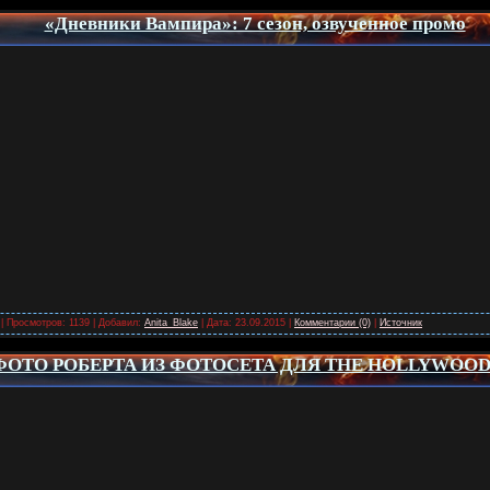
«Дневники Вампира»: 7 сезон, озвученное промо
| Просмотров: 1139 | Добавил:
Anita_Blake
| Дата:
23.09.2015
|
Комментарии (0)
|
Источник
ОТО РОБЕРТА ИЗ ФОТОСЕТА ДЛЯ THE HOLLYWOOD