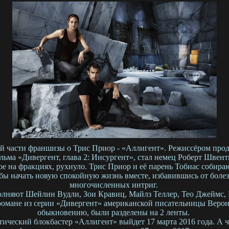
ьей части франшизы о Трис Приор - «Аллигент». Режиссёром про
льма «Дивергент, глава 2: Инсургент», стал немец Роберт Швент
е на фракциях, рухнуло. Трис Приор и её парень Тобиас собираю
тобы начать новую спокойную жизнь вместе, избавившись от бол
многочисленных интриг.
олняют Шейлин Вудли, Зои Кравиц, Майлз Теллер, Тео Джеймс, 
романе из серии «Дивергент» американской писательницы Верон
обыкновению, были разделены на 2 ленты.
тический блокбастер «Аллигент» выйдет 17 марта 2016 года. А 