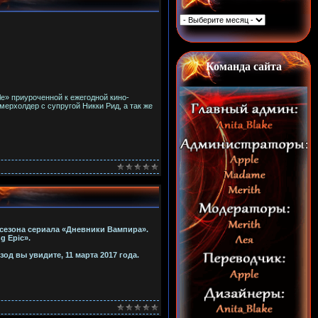
Команда сайта
e» приуроченной к ежегодной кино-
ерхолдер с супругой Никки Рид, а так же
 сезона сериала «Дневники Вампира».
g Epic».
од вы увидите, 11 марта 2017 года.