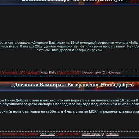
о каста сериала «Дневники Вампира» на 18-ой ежегодной вечеринке журнала «InStyl
ялась вчера, 8 января 2017. Данное мероприятие почтили своим присутствием: Иэн Сом
актрисы Нина Добрев и Катерина Грэхэм.
| Просмотров: 1175 | Добавил:
Anita_Blake
| Дата:
01.02.2017
|
Комментарии (0)
|
Источник
«Дневники Вампира»: Возвращение Нины Добрев
исы Нины Добрев стало известно, что она вернется в заключительной 16 серии 8
 опубликовала фото сценария последнего эпизода под названием «I Was Feelin
сии (в ночь с пятницы на субботу, в 4 часа утра по МСК.) и заключительный эпиз
| Просмотров: 864 | Добавил:
Anita_Blake
| Дата:
01.02.2017
|
Комментарии (0)
|
Источник