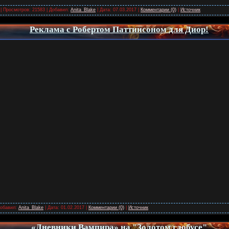
| Просмотров: 21583 | Добавил:
Anita_Blake
| Дата:
07.03.2017
|
Комментарии (0)
|
Источник
Реклама с Робертом Паттинсоном для Диор!
Добавил:
Anita_Blake
| Дата:
01.02.2017
|
Комментарии (0)
|
Источник
«Дневники Вампира» на "Золотом глобусе"