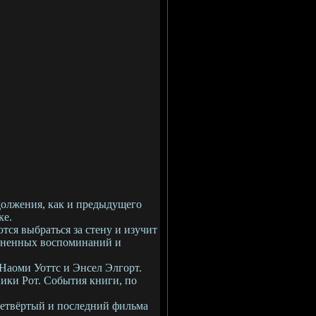
должения, как и предыдущего
ке.
тся выбраться за стену и изучит
езненных воспоминаний и
Наоми Уоттс и Энсел Элгорт.
ики Рот. События книги, по
четвёртый и последний фильма