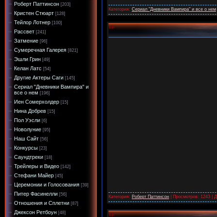
Роберт Паттинсон
[203]
Категория:
Сериал "Дневники Вампира" и все о нем
Кристен Стюарт
[128]
Тейлор Лотнер
[100]
Рассвет
[241]
Затмение
[96]
Сумеречная Галерея
[821]
Эшли Грин
[49]
Келан Латс
[54]
Другие Актеры Саги
[145]
Сериал "Дневники Вампира" и
все о нем
[196]
Иен Сомерхолдер
[15]
Нина Добрев
[15]
Пол Уэсли
[6]
Новолуние
[95]
Наш Сайт
[56]
Конкурсы
[23]
Саундтреки
[18]
Трейлеры и Видео
[142]
Стефани Майер
[45]
Церемонии и Голосования
[39]
Питер Фасинелли
[56]
Категория:
Роберт Паттинсон
| Просмотров: 1243 | 
Отношения и Сплетни
[87]
Джексон Ретбоун
[48]