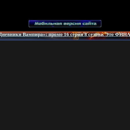
Дневники Вампира»: промо 16 серии 8 сезона. Это ФИНА