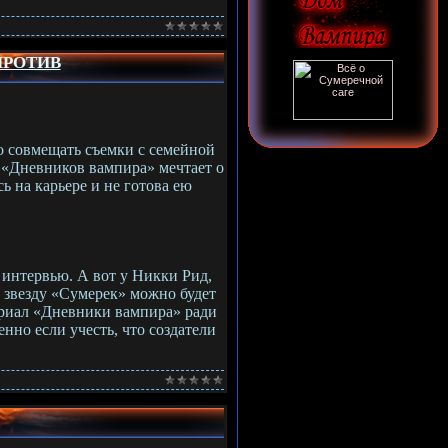
ПРОТИВ
 совмещать съемки с семейной
 «Дневников вампира» мечтает о
Фан-сайт пары Елена/
ь на карьере и не готова ею
Деймон
в интервью. А вот у Никки Рид,
 звезду «Сумерек» можно будет
ериал «Дневники вампира» ради
нно если учесть, что создатели